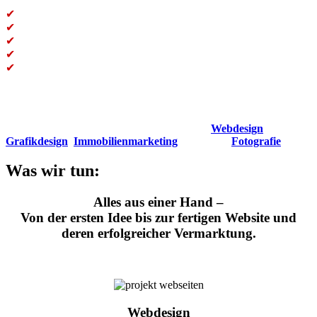
✔
Über 25 Jahre Erfahrung.
✔
Joomla-Spezialist seit bald 20 Jahren
✔
Persönliche Betreuung
✔
Konzeption, Gestaltung und Umsetzung aus einer Hand
✔
Mehr als 500 realisierte Projekte zeigen unsere Erfahrung in
Webdesign, Grafik, Fotografie und Immobilienmarketing.
Erfahren Sie mehr über unsere Leistungen im
Webdesign
,
Grafikdesign
,
Immobilienmarketing
oder in der
Fotografie
.
Was wir tun:
Alles aus einer Hand –
Von der ersten Idee bis zur fertigen Website und
deren erfolgreicher Vermarktung.
Webdesign