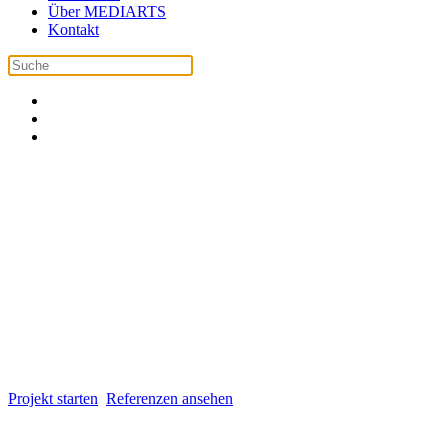
Über MEDIARTS
Kontakt
Webdesign und visuelle
Kommunikation aus dem Aargau
Mediarts entwickelt Joomla-Websites sowie kreative Grafik- und
Fotolösungen, die Unternehmen, Gemeinden und Organisationen
sichtbar machen. Von der ersten Idee bis zur Suchmaschinen- und
KI-Optimierung entstehen Lösungen, die technisch überzeugen und
langfristig erfolgreich sind.
Projekt starten
Referenzen ansehen